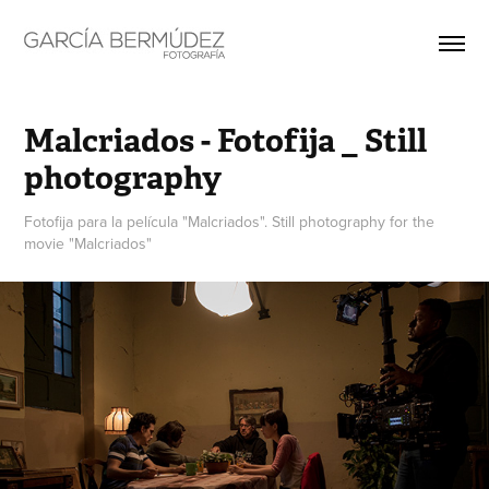
Malcriados - Fotofija _ Still 
photography
Fotofija para la película "Malcriados". Still photography for the
movie "Malcriados"